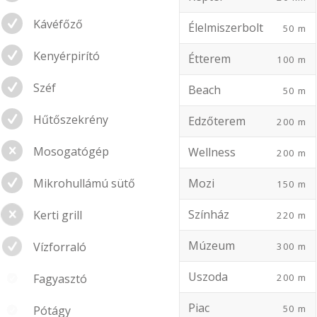
Kávéfőző
Élelmiszerbolt
50 m
Kenyérpirító
Étterem
100 m
Széf
Beach
50 m
Hűtőszekrény
Edzőterem
200 m
Mosogatógép
Wellness
200 m
Mozi
Mikrohullámú sütő
150 m
Színház
Kerti grill
220 m
Múzeum
Vízforraló
300 m
Uszoda
200 m
Fagyasztó
Piac
50 m
Pótágy