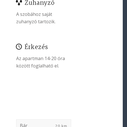
Zuhanyzó
A szobához saját
zuhanyzó tartozik.
Érkezés
Az apartman 14-20 óra
között foglalható el.
Bár
20 km