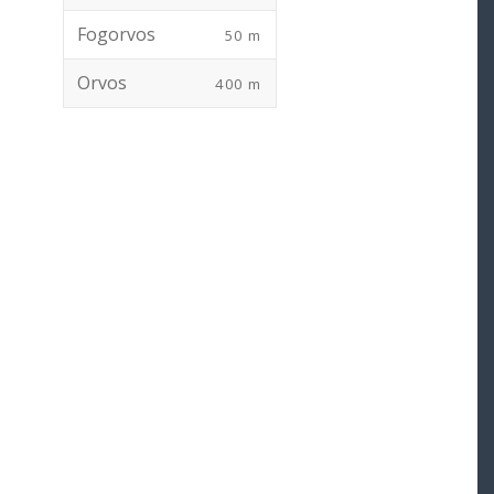
Fogorvos
50 m
Orvos
400 m