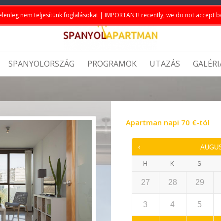
elenleg nem teljesítünk foglalásokat | IMPORTANT! recently, we do not accept 
SPANYOLORSZÁG
PROGRAMOK
UTAZÁS
GALÉRI
Apartman napi
70
€
-tól
AUGU
H
K
S
27
28
29
3
4
5