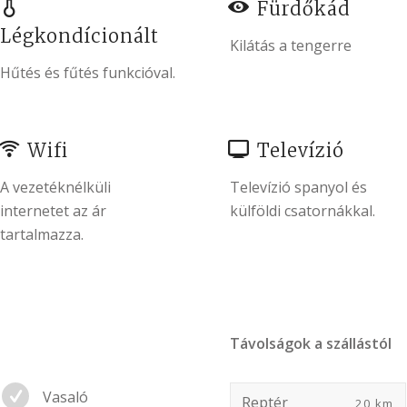
Fürdőkád
Légkondícionált
Kilátás a tengerre
Hűtés és fűtés funkcióval.
Wifi
Televízió
A vezetéknélküli
Televízió spanyol és
internetet az ár
külföldi csatornákkal.
tartalmazza.
Távolságok a szállástól
Vasaló
Reptér
20 km