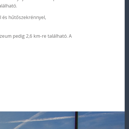
lálható.
l és hűtőszekrénnyel,
eum pedig 2,6 km-re található. A