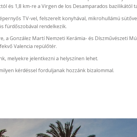
ctól és 1,8 km-re a Virgen de los Desamparados bazilikától ta
épernyős TV-vel, felszerelt konyhával, mikrohullámú sütőve
s fürdőszobával rendelkezik.
e, a González Martí Nemzeti Kerámia- és Díszművészeti Múz
fekvő Valencia repülőtér.
k, melyekre jelentkezni a helyszínen lehet.
milyen kérdéssel forduljanak hozzánk bizalommal.