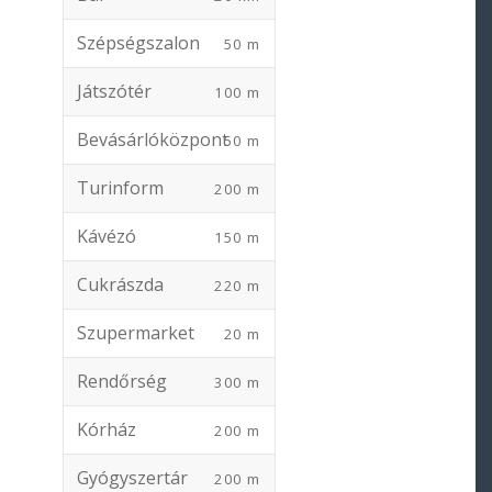
Szépségszalon
50 m
Játszótér
100 m
Bevásárlóközpont
50 m
Turinform
200 m
Kávézó
150 m
Cukrászda
220 m
Szupermarket
20 m
Rendőrség
300 m
Kórház
200 m
Gyógyszertár
200 m