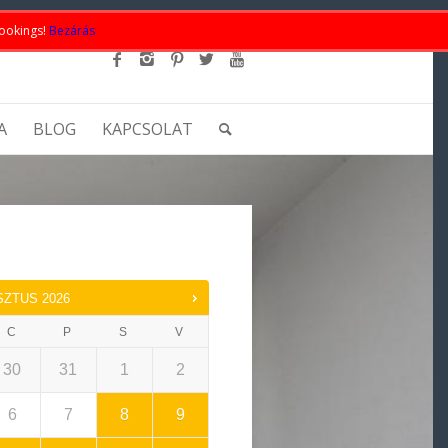
bookings!
Bezárás
A
BLOG
KAPCSOLAT
SZTUS
2026
C
P
S
V
30
31
1
2
6
7
8
9