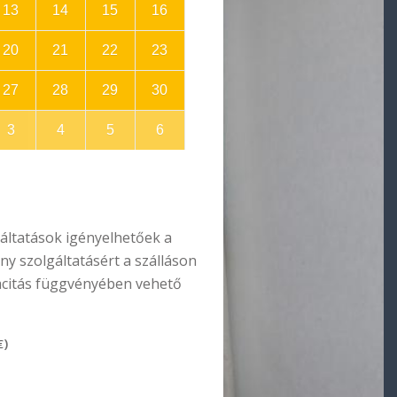
13
14
15
16
20
21
22
23
27
28
29
30
3
4
5
6
gáltatások igényelhetőek a
ny szolgáltatásért a szálláson
pacitás függvényében vehető
)
€