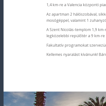
1,4 km-re a Valencia központi pia
Az apartman 2 hálószobával, síkk
mosógéppel, valamint 1 zuhanyzó
A Szent Nicolás-templom 1,9 km-r
legközelebbi repülőtér a 9 km-re 
Fakultatív programokat szervezün
Kellemes nyaralást kívánunk! Bár