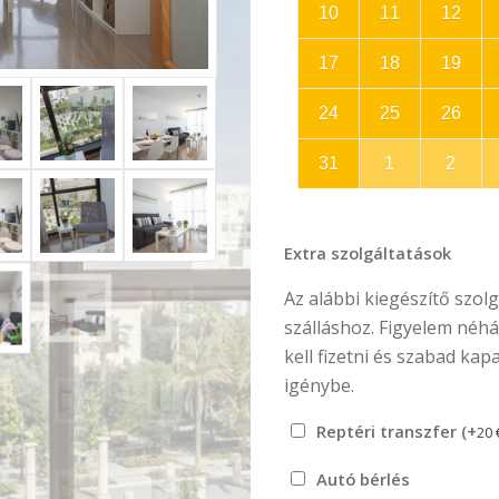
10
11
12
17
18
19
24
25
26
31
1
2
Extra szolgáltatások
Az alábbi kiegészítő szol
szálláshoz. Figyelem néhá
kell fizetni és szabad ka
igénybe.
Reptéri transzfer (+
20
Autó bérlés