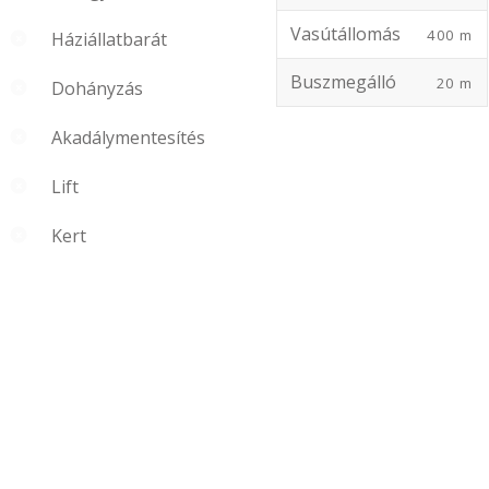
Vasútállomás
400 m
Háziállatbarát
Buszmegálló
20 m
Dohányzás
Akadálymentesítés
Lift
Kert