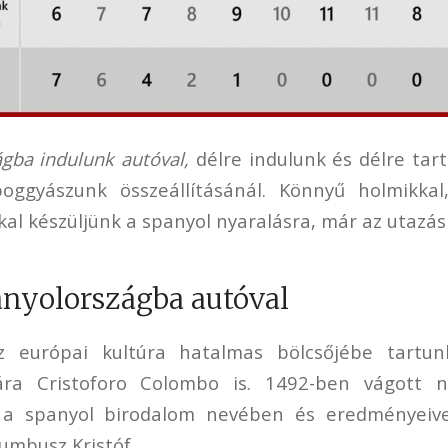
gba indulunk autóval,
délre indulunk és délre tar
oggyászunk összeállításánál. Könnyű holmikka
kal készüljünk a spanyol nyaralásra, már az utazás
anyolországba autóval
z európai kultúra hatalmas bölcsőjébe tartun
jára Cristoforo Colombo is. 1492-ben vágott n
 a spanyol birodalom nevében és eredményeivel
umbusz Kristóf.