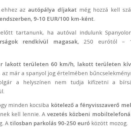
 ehhez az
autópálya díjakat
még hozzá kell szá
endszerben, 9-10 EUR/100 km-ként
.
lőtt tartanunk, ha autóval indulunk Spanyolo
rságok
rendkívül magasak,
250 eurótól – 1
r lakott területen 60 km/h,
lakott területen kí
pi, az már a spanyol jog értelmében bűncselekmény
polgár a helyszínen nem tudja kifizetni a bírs
l.
hogy minden kocsiba
kötelező a fényvisszaverő me
y
nek kell lennie. A
vezetés közbeni mobiltelefonál
g. A
tilosban parkolás 90-250 euró
között mozog.