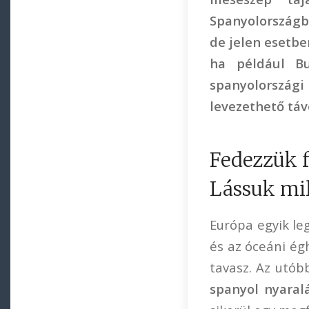
Spanyolországba
de jelen esetb
ha például Bu
spanyolország
levezethető táv
Fedezzük f
Lássuk mil
Európa egyik le
és az óceáni égh
tavasz. Az utób
spanyol nyaral