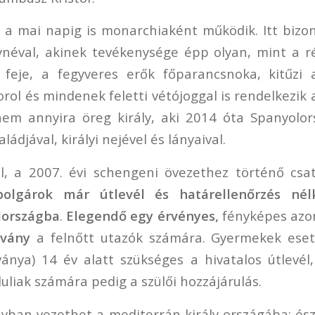
a mai napig is monarchiaként működik. Itt bizo
álynéval, akinek tevékenysége épp olyan, mint a 
 feje, a fegyveres erők főparancsnoka, kitűzi 
rol és mindenek feletti vétójoggal is rendelkezik
nem annyira öreg király, aki 2014 óta Spanyolor
ládjával, királyi nejével és lányaival.
l, a 2007. évi schengeni övezethez történő csat
olgárok már útlevél és határellenőrzés nél
lországba
.
Elegendő egy érvényes,
fényképes azon
olvány
a felnőtt utazók számára. Gyermekek ese
ványa) 14 év alatt szükséges a hivatalos útlevél,
uliak számára pedig a szülői hozzájárulás.
yban vezethet a mediterrán király országába; ész