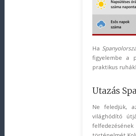
Ha
Spanyolorszá
figyelembe a p
praktikus ruhák
Utazás Sp
Ne feledjük, a
világhódító út
felfedezésének
történelmét Kol