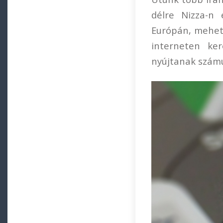
délre Nizza-n
Európán, mehetü
interneten ker
nyújtanak számu