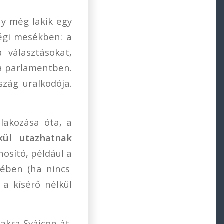
ny még lakik egy
régi mesékben: a
a választásokat,
 a parlamentben.
szág uralkodója.
lakozása óta, a
kül utazhatnak
osító, például a
tében (ha nincs
 a kísérő nélkül
akra Svájcon át,