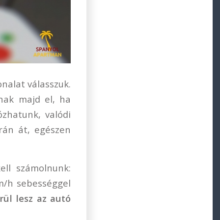
nalat válasszuk.
nak majd el, ha
ózhatunk, valódi
érán át, egészen
kell számolnunk:
m/h sebességgel
rül lesz az autó