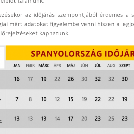
elelőt találnunk.
ezésekor az időjárás szempontjából érdemes a s
iai mért adatokat figyelembe venni hiszen a legj
lőrejelzéseket kaphatunk.