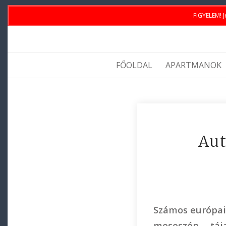
FIGYELEM! J
FŐOLDAL
APARTMANOK
Aut
Számos európai 
meseszép táj