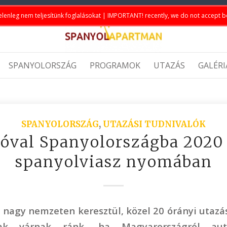
elenleg nem teljesítünk foglalásokat | IMPORTANT! recently, we do not accept 
SPANYOLORSZÁG
PROGRAMOK
UTAZÁS
GALÉRI
SPANYOLORSZÁG
,
UTAZÁSI TUDNIVALÓK
óval Spanyolországba 2020
spanyolviasz nyomában
nagy nemzeten keresztül, közel 20 órányi utazá
ak várnak ránk, ha Magyarországról aut