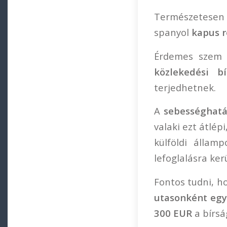
Természetesen
spanyol
kapus r
Érdemes szem e
közlekedési bí
terjedhetnek.
A
sebességhatá
valaki ezt átlé
külföldi állam
lefoglalásra kerü
Fontos tudni, 
utasonként eg
300 EUR
a bírsá