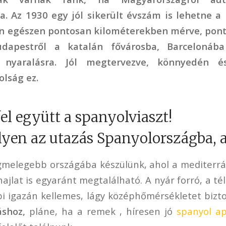
. Az 1930 egy jól sikerült évszám is lehetne a
en egészen pontosan kilométerekben mérve, pont 
dapestről a katalán fővárosba, Barcelonáb
i nyaralásra. Jól megtervezve, könnyedén é
olság ez.
el együtt a spanyolviaszt!
yen az utazás Spanyolországba, a
gmelegebb országába készülünk, ahol a mediterrá
ajlat is egyaránt megtalálható. A nyár forró, a t
bi igazán kellemes, lágy középhőmérsékletet bizt
áshoz,
pláne, ha a remek , híresen jó
spanyol a