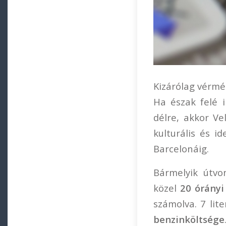
Kizárólag vérmé
Ha észak felé 
délre, akkor Ve
kulturális és i
Barcelonáig.
Bármelyik útvon
közel
20 órányi
számolva. 7 lite
benzinköltsége