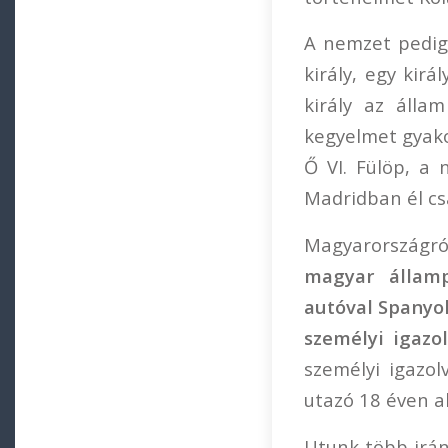
A nemzet pedig 
király, egy kir
király az állam
kegyelmet gyako
Ő VI. Fülöp, a 
Madridban él csa
Magyarországró
magyar államp
autóval Spanyo
személyi igaz
személyi igazol
utazó 18 éven al
Utunk több irán