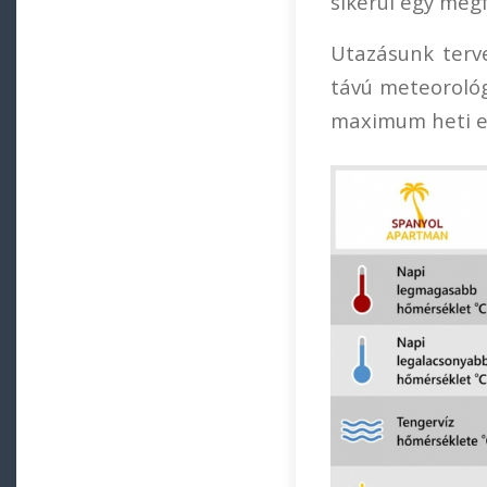
sikerül egy megf
Utazásunk terv
távú meteorológ
maximum heti e