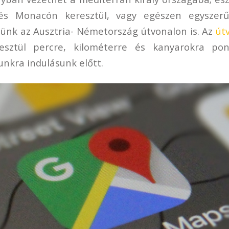
 és Monacón keresztül, vagy egészen egyszerű
nk az Ausztria- Németország útvonalon is. Az
út
esztül percre, kilométerre és kanyarokra po
nkra indulásunk előtt.