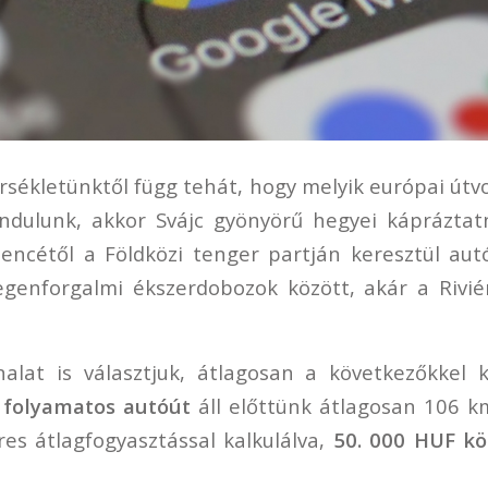
rsékletünktől függ tehát, hogy melyik európai útvo
indulunk, akkor Svájc gyönyörű hegyei kápráztat
lencétől a Földközi tenger partján keresztül aut
degenforgalmi ékszerdobozok között, akár a Rivi
alat is választjuk, átlagosan a következőkkel 
 folyamatos autóút
áll előttünk átlagosan 106 k
res átlagfogyasztással kalkulálva,
50. 000 HUF kö
.