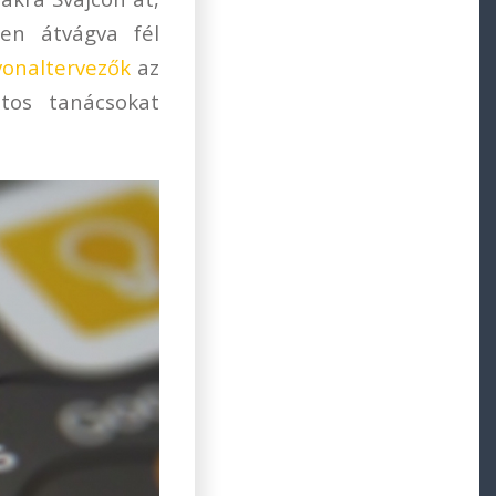
en átvágva fél
vonaltervezők
az
ntos tanácsokat