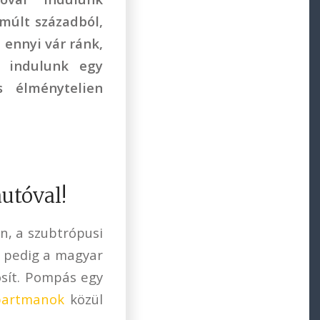
 múlt századból,
ennyi vár ránk,
a indulunk egy
s élménytelien
utóval!
n, a szubtrópusi
él pedig a magyar
osít. Pompás egy
partmanok
közül