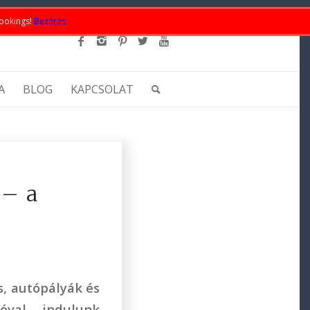
bookings!
Bezárás
A
BLOG
KAPCSOLAT
 – a
s, autópályák és
óval indulunk