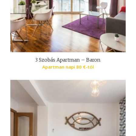
3 Szobás Apartman – Baron
Apartman napi
80
€
-tól