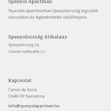
Spanyol Apartman
Nyaralás apartmanban Spanyolország
legszebb
városaiban
és legkedveltebb üdülőhelyein.
Spanyolország útikalauz
Spanyolország
(3)
Utazási tudnivalók
(1)
Kapcsolat
Carrer de Soria
C646+3P Barcelona
info@spanyolapartman.hu