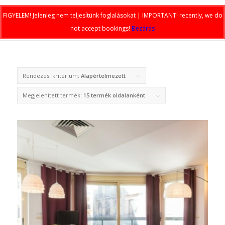
FIGYELEM! Jelenleg nem teljesítünk foglalásokat | IMPORTANT! recently, we do
not accept bookings!
Bezárás
Rendezési kritérium:
Alapértelmezett
Megjelenített termék:
15 termék oldalanként