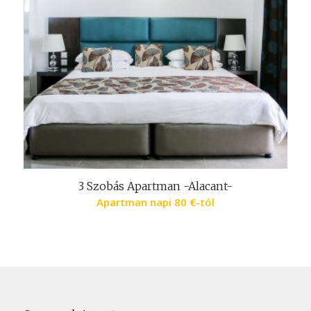
3 Szobás Apartman -Alacant-
Apartman napi
80
€
-tól