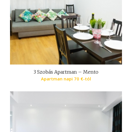
3 Szobás Apartman – Mento
Apartman napi
70
€
-tól