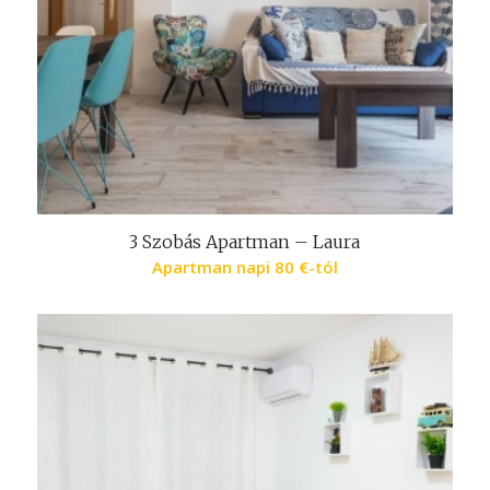
3 Szobás Apartman – Laura
Apartman napi
80
€
-tól