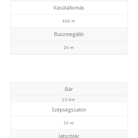
Vasútállomás
400 m
Buszmegálló
20 m
Bár
20 km
Szépségszalon
50 m
Játszótér