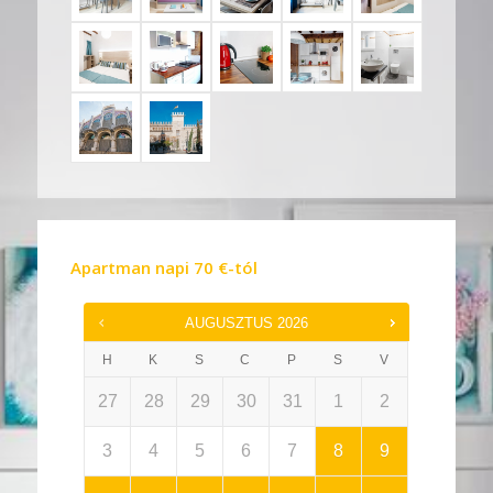
Apartman napi
70
€
-tól
AUGUSZTUS
2026
H
K
S
C
P
S
V
27
28
29
30
31
1
2
3
4
5
6
7
8
9