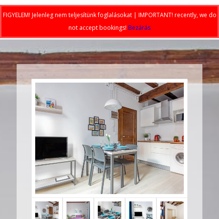
FIGYELEM! Jelenleg nem teljesítünk foglalásokat | IMPORTANT! recently, we do
not accept bookings!
Bezárás