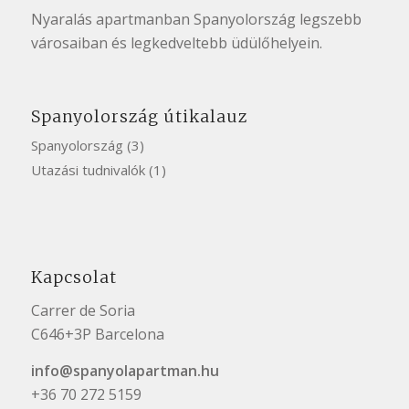
Nyaralás apartmanban Spanyolország
legszebb
városaiban
és legkedveltebb üdülőhelyein.
Spanyolország útikalauz
Spanyolország
(3)
Utazási tudnivalók
(1)
Kapcsolat
Carrer de Soria
C646+3P Barcelona
info@spanyolapartman.hu
+36 70 272 5159