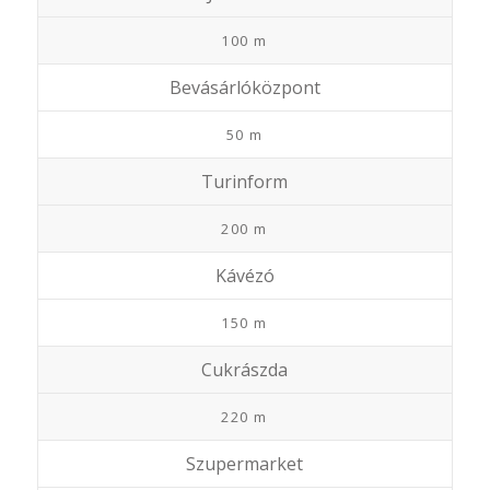
100 m
Bevásárlóközpont
50 m
Turinform
200 m
Kávézó
150 m
Cukrászda
220 m
Szupermarket