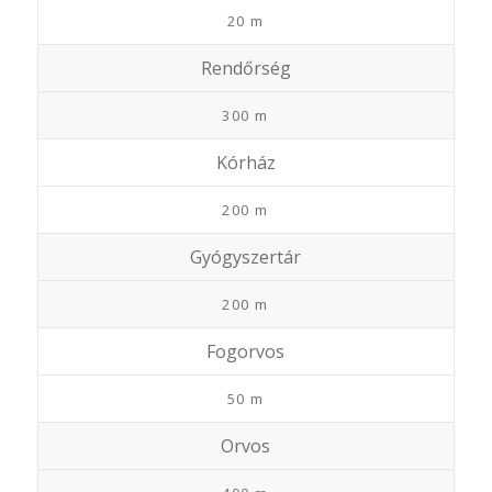
20 m
Rendőrség
300 m
Kórház
200 m
Gyógyszertár
200 m
Fogorvos
50 m
Orvos