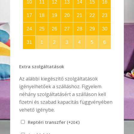
10
11
12
13
14
15
16
17
18
19
20
21
22
23
24
25
26
27
28
29
30
31
1
2
3
4
5
6
Extra szolgáltatások
Az alábbi kiegészítő szolgáltatások
igényelhetőek a szálláshoz. Figyelem
néhány szolgáltatásért a szálláson kell
fizetni és szabad kapacitás függvényében
vehető igénybe.
Reptéri transzfer (+
)
20
€