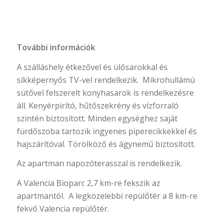
További információk
A szálláshely étkezővel és ülősarokkal és
síkképernyős TV-vel rendelkezik. Mikrohullámú
sütővel felszerelt konyhasarok is rendelkezésre
áll. Kenyérpirító, hűtőszekrény és vízforraló
szintén biztosított. Minden egységhez saját
fürdőszoba tartozik ingyenes piperecikkekkel és
hajszárítóval. Törölköző és ágynemű biztosított.
Az apartman napozóterasszal is rendelkezik.
A Valencia Bioparc 2,7 km-re fekszik az
apartmantól. A legközelebbi repülőtér a 8 km-re
fekvő Valencia repülőtér.