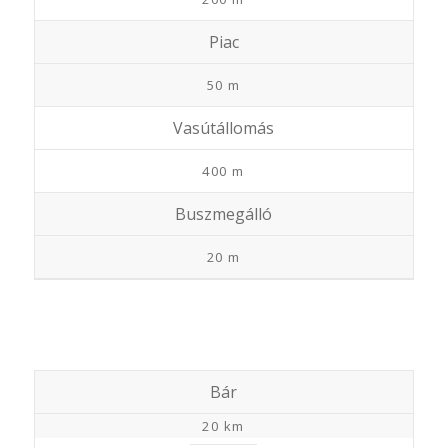
Piac
50 m
Vasútállomás
400 m
Buszmegálló
20 m
Bár
20 km