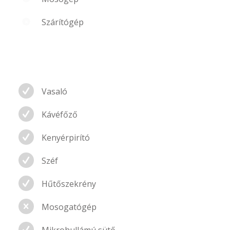
Szárítógép
Vasaló
Kávéfőző
Kenyérpirító
Széf
Hűtőszekrény
Mosogatógép
Mikrohullámú sütő