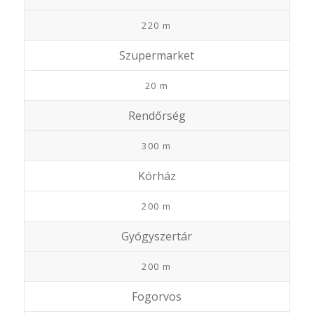
220 m
Szupermarket
20 m
Rendőrség
300 m
Kórház
200 m
Gyógyszertár
200 m
Fogorvos