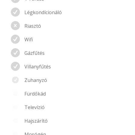
Légkondícionáló
Riasztó
Wifi
Gázfűtés
Villanyfűtés
Zuhanyzó
Fürdőkád
Televízió
Hajszárító
Mosógép