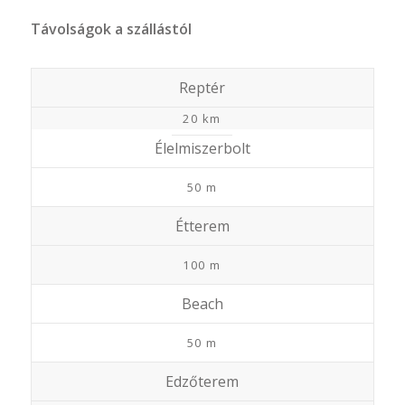
Távolságok a szállástól
Reptér
20 km
Élelmiszerbolt
50 m
Étterem
100 m
Beach
50 m
Edzőterem