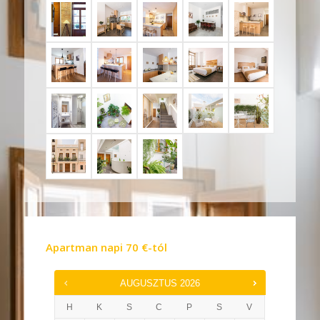
Apartman napi
70
€
-tól
AUGUSZTUS
2026
H
K
S
C
P
S
V