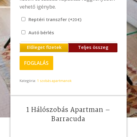
vehető igénybe.
Reptéri transzfer (+
)
20
€
Autó bérlés
Előleget fizetek
Teljes összeg
FOGLALÁS
Kategória:
1 szobás apartmanok
1 Hálószobás Apartman –
Barracuda