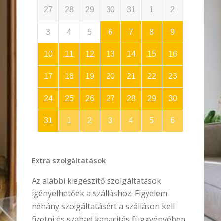
27
28
29
30
31
1
2
3
4
5
6
7
8
9
10
11
12
13
14
15
16
17
18
19
20
21
22
23
24
25
26
27
28
29
30
31
1
2
3
4
5
6
Extra szolgáltatások
Az alábbi kiegészítő szolgáltatások
igényelhetőek a szálláshoz. Figyelem
néhány szolgáltatásért a szálláson kell
fizetni és szabad kapacitás függvényében