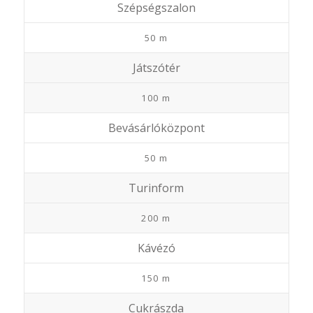
Szépségszalon
50 m
Játszótér
100 m
Bevásárlóközpont
50 m
Turinform
200 m
Kávézó
150 m
Cukrászda