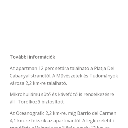
További információk
Az apartman 12 perc sétára található a Platja Del
Cabanyal strandtól. A Művészetek és Tudományok
városa 2,2 km-re található.
Mikrohullámú sütő és kávéfőző is rendelkezésre
áll. Törölköző biztosított.
Az Oceanografic 2,2 km-re, míg Barrio del Carmen
4,1 km-re fekszik az apartmantól. A legközelebbi
repülőtér a Valencia repülőtér, amely 13 km-re