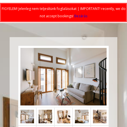
FIGYELEM! Jelenleg nem teljesítünk foglalásokat | IMPORTANT! recently, we do
not accept bookings!
Bezárás