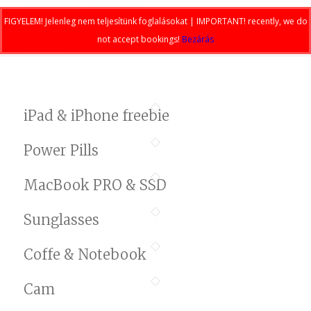
FIGYELEM! Jelenleg nem teljesítünk foglalásokat | IMPORTANT! recently, we do
not accept bookings!
Bezárás
iPad & iPhone freebie
Power Pills
MacBook PRO & SSD
Sunglasses
Coffe & Notebook
Cam